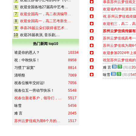
5
欢迎江苏省小艺考的同学（小…
恭喜苏州云梦佳戏文
6
欢迎全国各地27届高中艺考…
欢迎省内外表演音乐
7
欢迎全国高一，高二表演编导…
祝 苏州云梦佳戏传
8
欢迎全国高一，高二艺考新生…
欢迎初三，高二，高
9
恭喜26届云朵们获得省艺术…
苏州云梦佳戏传媒有
10
欢迎26届表演, 音乐剧,…
苏州云梦佳戏高考一
热门新闻 top10
苏州云梦佳戏为期6
谁是你的恩人？
10334
欢迎参加2024年上
祝：中秋快乐！
8958
祝贺苏州云梦佳戏的
难 言
(阅读
20
习惯了“寂寞”
8814
咏雪
(阅读
54
清明祭
7069
祝各位猴年交好运!
7056
祝各位五一劳动节快乐！
5548
祝各位新老客户，领导们，…
5517
咏雪
5456
难 言
2045
苏州云梦佳戏为期6个月的…
1517