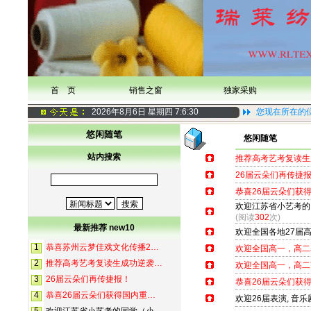
首 页
销售之窗
独家采购
2026年8月6日 星期四
7:6:31
您现在所在的
悠闲随笔
悠闲随笔
站内搜索
推荐高考艺考复读生
26届云朵们再传捷
恭喜26届云朵们获
欢迎江苏省小艺考的
(阅读
302
次)
最新推荐 new10
欢迎全国各地27届
1
恭喜苏州云梦佳戏文化传播2…
欢迎全国高一，高二
2
推荐高考艺考复读生成功逆袭…
欢迎全国高一，高二
3
26届云朵们再传捷报！
恭喜26届云朵们获
4
恭喜26届云朵们获得国内重…
欢迎26届表演, 音