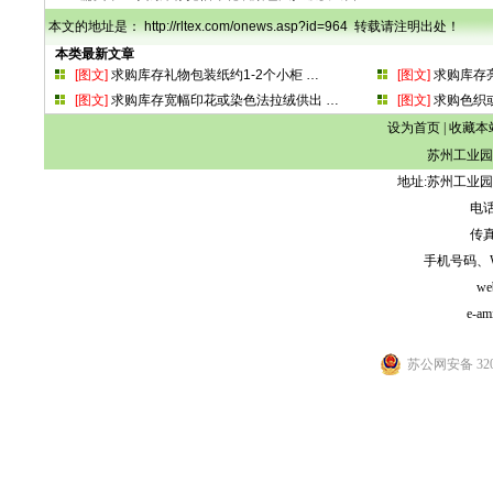
本文的地址是： http://rltex.com/onews.asp?id=964 转载请注明出处！
本类最新文章
[图文]
求购库存礼物包装纸约1-2个小柜
…
[图文]
求购库存
[图文]
求购库存宽幅印花或染色法拉绒供出
…
[图文]
求购色织
设为首页
|
收藏本
苏州工业园
地址:苏州工业园
电话:
传真:
手机号码、WeCh
we
e-am
苏公网安备 3205