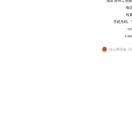
地址:苏州工业园
电话:
传真:
手机号码、WeCh
we
e-am
苏公网安备 3205