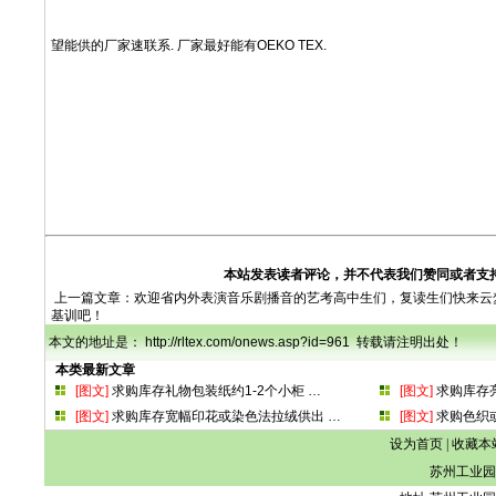
望能供的厂家速联系. 厂家最好能有OEKO TEX.
本站发表读者评论，并不代表我们赞同或者支
上一篇文章：
欢迎省内外表演音乐剧播音的艺考高中生们，复读生们快来云
基训吧！
本文的地址是： http://rltex.com/onews.asp?id=961 转载请注明出处！
本类最新文章
[图文]
求购库存礼物包装纸约1-2个小柜
…
[图文]
求购库存
[图文]
求购库存宽幅印花或染色法拉绒供出
…
[图文]
求购色织
设为首页
|
收藏本
苏州工业园