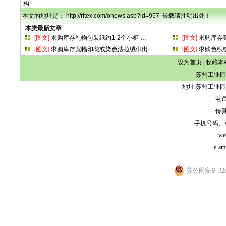
构
本文的地址是： http://rltex.com/onews.asp?id=957 转载请注明出处！
本类最新文章
[图文]
求购库存礼物包装纸约1-2个小柜
…
[图文]
求购库存
[图文]
求购库存宽幅印花或染色法拉绒供出
…
[图文]
求购色织
设为首页
|
收藏本
苏州工业园
地址:苏州工业园
电话:
传真:
手机号码、WeCh
we
e-am
苏公网安备 3205