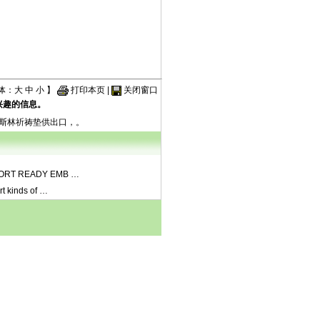
体：
大
中
小
】
打印本页
|
关闭窗口
兴趣的信息。
斯林祈祷垫供出口，。
ORT READY EMB
…
rt kinds of
…