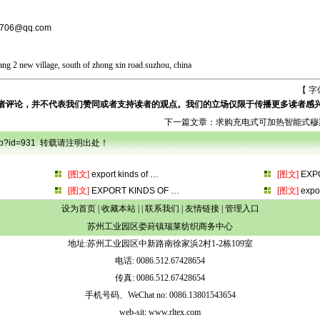
706@qq.com
bang 2 new village, south of zhong xin road.suzhou, china
【 字
者评论，并不代表我们赞同或者支持读者的观点。我们的立场仅限于传播更多读者感
下一篇文章：
求购充电式可加热智能式穆
s.asp?id=931 转载请注明出处！
[图文]
export kinds of
…
[图文]
EXP
[图文]
EXPORT KINDS OF
…
[图文]
expo
设为首页
|
收藏本站
| |
联系我们
|
友情链接
|
管理入口
苏州工业园区娄葑镇瑞莱纺织商务中心
地址:苏州工业园区中新路南徐家浜2村1-2栋109室
电话: 0086.512.67428654
传真: 0086.512.67428654
手机号码、WeChat no: 0086.13801543654
web-sit: www.rltex.com