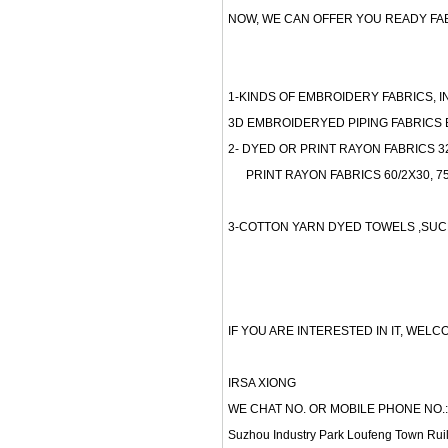
NOW, WE CAN OFFER YOU READY FA
1-KINDS OF EMBROIDERY FABRICS, 
3D EMBROIDERYED PIPING FABRICS 
2- DYED OR PRINT RAYON FABRICS 32
PRINT RAYON FABRICS 60/2X30, 75
3-COTTON YARN DYED TOWELS ,SUCH 
IF YOU ARE INTERESTED IN IT, WEL
IRSA XIONG
WE CHAT NO. OR MOBILE PHONE NO.:
Suzhou Industry Park Loufeng Town Ruil