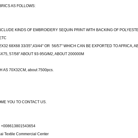
BRICS AS FOLLOWS:
INCLUDE KINDS OF EMBROIDERY SEQUIN PRINT WITH BACKING OF POLYESTE
ETC
X32 68X68 33/35",43/44" OR 56/57" WHICH CAN BE EXPORTED TO AFRICA, AB
X75, 57/58" ABOUT 93-95G/M2, ABOUT 200000M
AS 70X32CM, about 7500pcs.
COME YOU TO CONTACT US.
 +008613801543654
ai Textile Commercial Center