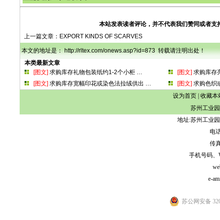
本站发表读者评论，并不代表我们赞同或者支
上一篇文章：
EXPORT KINDS OF SCARVES
本文的地址是： http://rltex.com/onews.asp?id=873 转载请注明出处！
本类最新文章
[图文]
求购库存礼物包装纸约1-2个小柜
…
[图文]
求购库存
[图文]
求购库存宽幅印花或染色法拉绒供出
…
[图文]
求购色织
设为首页
|
收藏本
苏州工业园
地址:苏州工业园
电话:
传真:
手机号码、WeCh
we
e-am
苏公网安备 3205