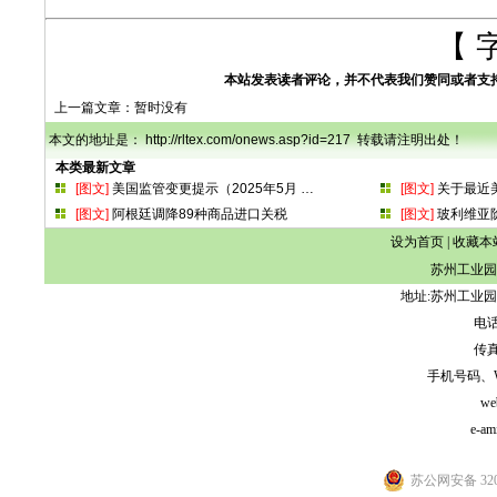
【 
本站发表读者评论，并不代表我们赞同或者支
上一篇文章：暂时没有
本文的地址是： http://rltex.com/onews.asp?id=217 转载请注明出处！
本类最新文章
[图文]
美国监管变更提示（2025年5月
…
[图文]
关于最近
[图文]
阿根廷调降89种商品进口关税
[图文]
玻利维亚
设为首页
|
收藏本
苏州工业园
地址:苏州工业园
电话:
传真:
手机号码、WeCh
we
e-am
苏公网安备 3205